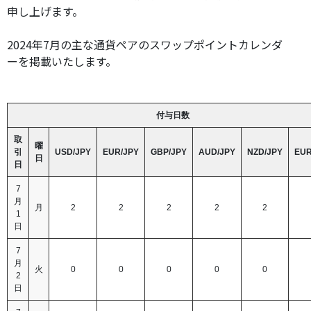
申し上げます。
2024年7月の主な通貨ペアのスワップポイントカレンダ
ーを掲載いたします。
付与日数
取
曜
引
USD/JPY
EUR/JPY
GBP/JPY
AUD/JPY
NZD/JPY
EUR
日
日
7
月
月
2
2
2
2
2
1
日
7
月
火
0
0
0
0
0
2
日