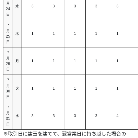
月
水
3
3
3
3
3
24
日
7
月
木
1
1
1
1
1
25
日
7
月
月
1
1
1
1
1
29
日
7
月
火
1
1
1
1
1
30
日
7
月
水
3
3
3
3
4
31
日
※取引日に建玉を建てて、翌営業日に持ち越した場合の